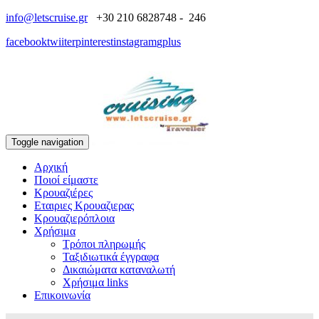
info@letscruise.gr
+30 210 6828748 - 246
facebook
twiiter
pinterest
instagram
gplus
Toggle navigation
Αρχική
Ποιοί είμαστε
Κρουαζιέρες
Εταιριες Κρουαζιερας
Κρουαζιερόπλοια
Χρήσιμα
Τρόποι πληρωμής
Ταξιδιωτικά έγγραφα
Δικαιώματα καταναλωτή
Χρήσιμα links
Επικοινωνία