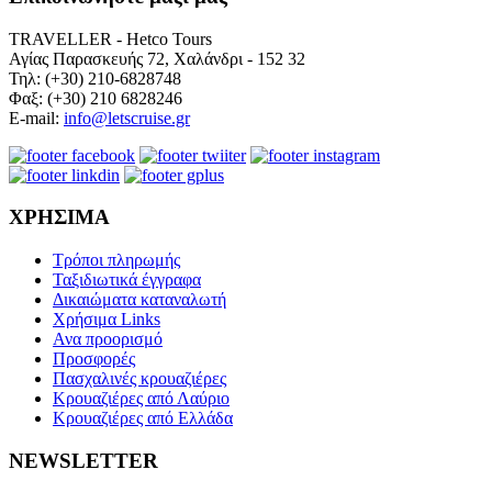
TRAVELLER - Hetco Tours
Αγίας Παρασκευής 72, Χαλάνδρι - 152 32
Τηλ: (+30) 210-6828748
Φαξ: (+30) 210 6828246
E-mail:
info@letscruise.gr
ΧΡΗΣΙΜΑ
Τρόποι πληρωμής
Ταξιδιωτικά έγγραφα
Δικαιώματα καταναλωτή
Χρήσιμα Links
Ανα προορισμό
Προσφορές
Πασχαλινές κρουαζιέρες
Κρουαζιέρες από Λαύριο
Κρουαζιέρες από Ελλάδα
NEWSLETTER