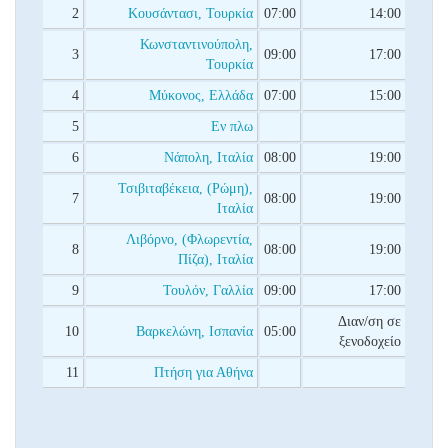
2
Κουσάντασι, Τουρκία
07:00
14:00
Κωνσταντινούπολη,
3
09:00
17:00
Τουρκία
4
Μύκονος, Ελλάδα
07:00
15:00
5
Εν πλω
6
Νάπολη, Ιταλία
08:00
19:00
Τσιβιταβέκεια, (Ρώμη),
7
08:00
19:00
Ιταλία
Λιβόρνο, (Φλωρεντία,
8
08:00
19:00
Πίζα), Ιταλία
9
Τουλόν, Γαλλία
09:00
17:00
Διαν/ση σε
10
Βαρκελώνη, Ισπανία
05:00
ξενοδοχείο
11
Πτήση για Αθήνα